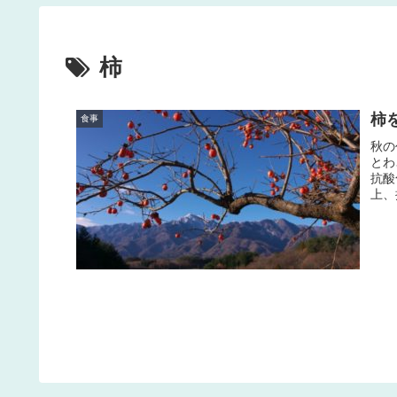
柿
柿
食事
秋の
とわ
抗酸
上、
あり