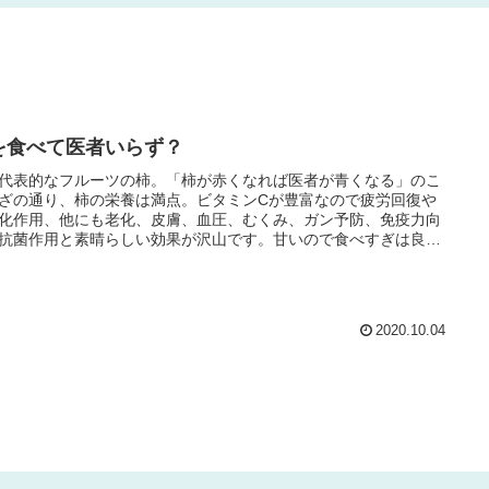
を食べて医者いらず？
代表的なフルーツの柿。「柿が赤くなれば医者が青くなる」のこ
ざの通り、柿の栄養は満点。ビタミンCが豊富なので疲労回復や
化作用、他にも老化、皮膚、血圧、むくみ、ガン予防、免疫力向
抗菌作用と素晴らしい効果が沢山です。甘いので食べすぎは良く
ませんが、適量を正しく食べましょう。
2020.10.04