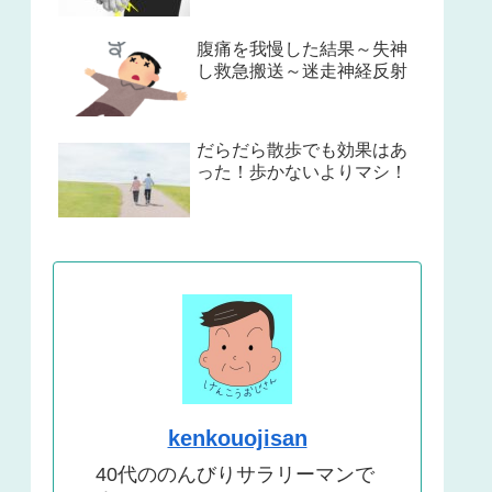
腹痛を我慢した結果～失神
し救急搬送～迷走神経反射
だらだら散歩でも効果はあ
った！歩かないよりマシ！
kenkouojisan
40代ののんびりサラリーマンで