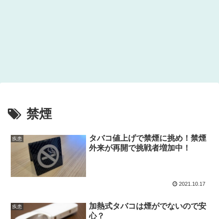
禁煙
タバコ値上げで禁煙に挑め！禁煙
疾患
外来が再開で挑戦者増加中！
2021.10.17
加熱式タバコは煙がでないので安
疾患
心？