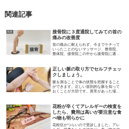
関連記事
接骨院に３度通院してみての首の
疾患
痛みの改善度
首の痛みに耐えられず、今までケチって
いったことのないマッサージ、整骨院、
整体院、接骨院この中から接骨院に通う
ことにしました。ここでの驚きの体験と
改善効果についてレポートします。
正しい脈の取り方でセルフチェッ
疾患
クしましょう。
脈を測ることで体の状態を把握すること
ができます。正しい規則的な脈を知って
おくことが大切です。異常があった場合
は医療機関を受診するために日頃から脈
を測っておきましょう。
花粉が辛くてアレルギーの検査を
疾患
したら、費用は高いが要注意な食
べ物も明らかに
花粉症がつらいので受診しました。アレ