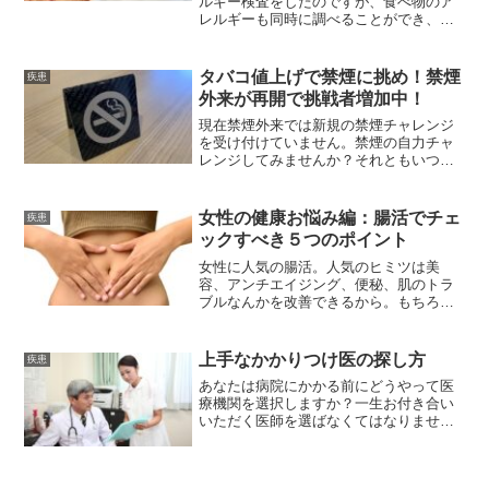
ルギー検査をしたのですが、食べ物のア
レルギーも同時に調べることができ、対
策を教えてもらったのでシェアします。
疲労には要注意です。
タバコ値上げで禁煙に挑め！禁煙
疾患
外来が再開で挑戦者増加中！
現在禁煙外来では新規の禁煙チャレンジ
を受け付けていません。禁煙の自力チャ
レンジしてみませんか？それともいつま
でもタバコの値上げに付き合いますか？
女性の健康お悩み編：腸活でチェ
疾患
ックすべき５つのポイント
女性に人気の腸活。人気のヒミツは美
容、アンチエイジング、便秘、肌のトラ
ブルなんかを改善できるから。もちろん
高齢者にも便秘は多いし、腸内環境を整
える腸活は老若男女問わず実践すべき。
これにより健康寿命や10年後の若さ、同
上手なかかりつけ医の探し方
疾患
年代との老け方は大きく変わってくる⁈
あなたは病院にかかる前にどうやって医
療機関を選択しますか？一生お付き合い
いただく医師を選ばなくてはなりませ
ん。何が最も大切かを見極めていくのが
大事なことです。