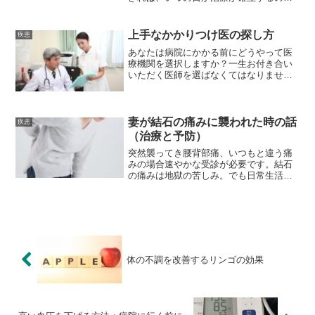
待つこともできます。今できることはな
りにくくすること。つまりは予防です。
上手なかかりつけ医の探し方
疾患
あなたは病院にかかる前にどうやって医
療機関を選択しますか？一生お付き合い
いただく医師を選ばなくてはなりませ
ん。何が最も大切かを見極めていくのが
大事なことです。
妻が結石の痛みに襲われた時の話
疾患
（治療と予防）
突然襲ってき腰背部痛、いつもと違う痛
みの場合速やかな受診が必要です。結石
の痛みは地獄の苦しみ。でも日常生活の
工夫で予防できます。
体の不調を改善するリンゴの効果