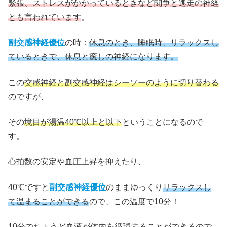
緊張、ストレスがかかっているときなど闘争と逃走の神経
とも言われています
。
副交感神経優位
の時：
休息のとき、睡眠時、リラックスし
ているときで、休息と癒しの神経になります。
この
交感神経と副交感神経はシーソーのように切り替わる
のですが、
その
境目が湯温40℃以上と以下
ということになるので
す。
心拍数の安定や血圧上昇を抑えたり、
40℃ですと
副交感神経優位
のままゆっくり
リラックスし
て温まることができる
ので、この温度で10分！
10分でちょうど血液が体内を循環することができるので