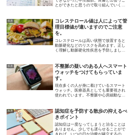
できなかった中性脂肪。良書と出会うこ
とができたと思うので取り組んでいくこ
ととを紹介したいと思います。
コレステロール値は人によって管
疾患
理目標値が違いますのでご注意
を。
コレステロールは高い状態で放置すると
動脈硬化などのリスクを高めます。正し
く理解し動脈硬化性疾患を予防しましょ
う。
不整脈の疑いのある人へスマート
疾患
ウォッチをつけてもらっていま
す。
現在多くの人が身に着けているスマート
ウォッチ。医療器具としても重要視され
使われています。不整脈や心房細動など
発見のきっかけとなったり治療の一助と
なっているのでご心配な方はご覧くださ
い。
認知症を予防する散歩の抑えるべ
疾患
きポイント
認知症は一度なってしまうと治ることは
ありません。少しでも遅らせることがで
きれば、いつの日か治療が確立するのを