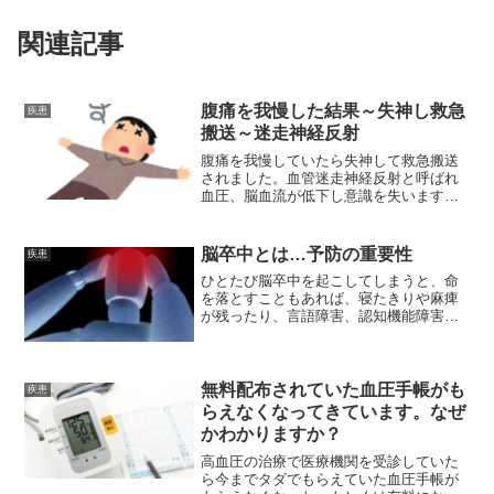
関連記事
腹痛を我慢した結果～失神し救急
疾患
搬送～迷走神経反射
腹痛を我慢していたら失神して救急搬送
されました。血管迷走神経反射と呼ばれ
血圧、脳血流が低下し意識を失います。
原因や予防法を教わりました。
脳卒中とは…予防の重要性
疾患
ひとたび脳卒中を起こしてしまうと、命
を落とすこともあれば、寝たきりや麻痺
が残ったり、言語障害、認知機能障害な
ど生活に多大なる支障が出てしまいま
す。少しでも改善していければ後々の疾
患につながる脳卒中ルートから抜け出せ
ることになります。
無料配布されていた血圧手帳がも
疾患
らえなくなってきています。なぜ
かわかりますか？
高血圧の治療で医療機関を受診していた
ら今までタダでもらえていた血圧手帳が