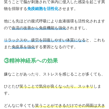
笑うことで脳が刺激されて体内に侵入した感染を起こす異
物を排除する
免疫細胞を活性化
させます。
他にも先ほどの腹式呼吸により血液循環も活性化されます
ので
血流の改善から免疫機能も強化
されますし、
リラックスや、疲労を回復しやすい体質になる
と、これも
また
免疫系を強化
する要因となるのです。
③精神神経系への効果
嫌なことがあったり、ストレスを感じることが多くても、
ひとたび
笑うことで気分が良くなったり、スッキリ
しま
す。
どんなに辛くても
笑うことができるだけでその局面は大き