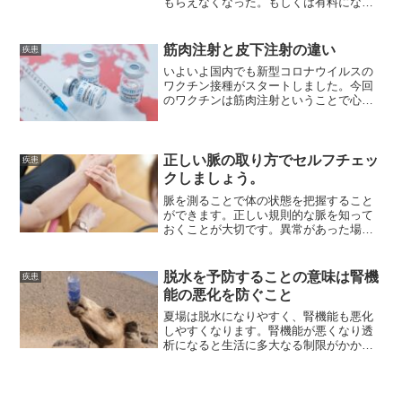
もらえなくなった。もしくは有料になっ
てきています。何が起こっているのでし
ょうか。
筋肉注射と皮下注射の違い
疾患
いよいよ国内でも新型コロナウイルスの
ワクチン接種がスタートしました。今回
のワクチンは筋肉注射ということで心配
や憶測の報道が多くみられますが、マス
コミの責任感のない報道に一喜一憂しな
いためにも自身でしっかりと正しい情報
を精査していきたいと思います。
正しい脈の取り方でセルフチェッ
疾患
クしましょう。
脈を測ることで体の状態を把握すること
ができます。正しい規則的な脈を知って
おくことが大切です。異常があった場合
は医療機関を受診するために日頃から脈
を測っておきましょう。
脱水を予防することの意味は腎機
疾患
能の悪化を防ぐこと
夏場は脱水になりやすく、腎機能も悪化
しやすくなります。腎機能が悪くなり透
析になると生活に多大なる制限がかかり
ます。積極的に水分をとり、脱水を防ぎ
ましょう。