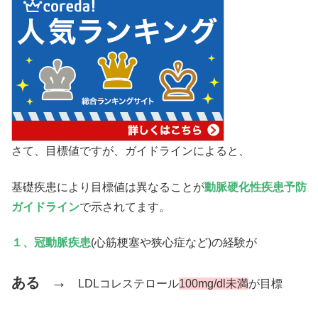
さて、目標値ですが、ガイドラインによると、
基礎疾患により目標値は異なることが
動脈硬化性疾患予防
ガイドライン
で示されてます。
１、冠動脈疾患
(心筋梗塞や狭心症など)の経験が
→
ある
LDLコレステロール
100mg/dl未満
が目標