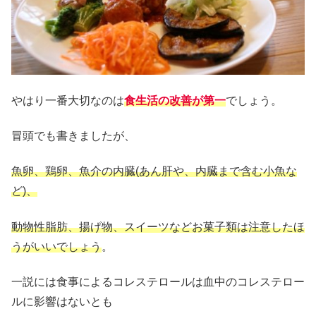
やはり一番大切なのは
食生活の改善が第一
でしょう。
冒頭でも書きましたが、
魚卵、鶏卵、魚介の内臓(あん肝や、内臓まで含む小魚な
ど)、
動物性脂肪、揚げ物、スイーツなどお菓子類は注意したほ
うがいいでしょう
。
一説には食事によるコレステロールは血中のコレステロー
ルに影響はないとも