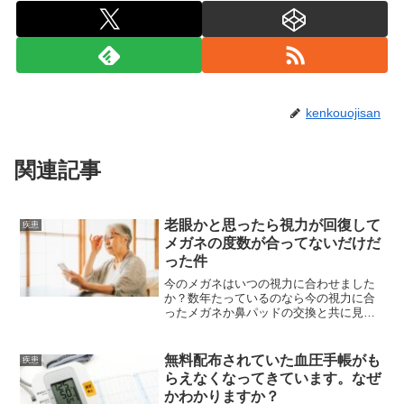
kenkouojisan
関連記事
老眼かと思ったら視力が回復して
疾患
メガネの度数が合ってないだけだ
った件
今のメガネはいつの視力に合わせました
か？数年たっているのなら今の視力に合
ったメガネか鼻パッドの交換と共に見て
もらいましょう。スマホが見にくくなっ
ていよいよ老眼が始まったかと思ったら
違いました。
無料配布されていた血圧手帳がも
疾患
らえなくなってきています。なぜ
かわかりますか？