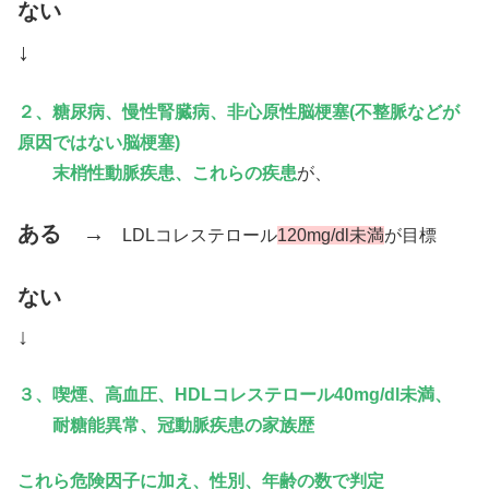
ない
↓
２、糖尿病、慢性腎臓病、非心原性脳梗塞(不整脈などが
原因ではない脳梗塞)
末梢性動脈疾患、これらの疾患
が、
ある →
LDLコレステロール
120mg/dl未満
が目標
ない
↓
３、喫煙、高血圧、HDLコレステロール40mg/dl未満、
耐糖能異常、冠動脈疾患の家族歴
これら危険因子に加え、性別、年齢の数で判定