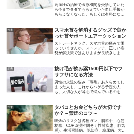
高血圧の治療で医療機関を受診していた
ら今までタダでもらえていた血圧手帳が
もらえなくなった。もしくは有料になっ
てきています。何が起こっているのでし
ょうか。
スマホ首を解消するグッズで良か
疾患
った首サポートエアークッション
ストレートネック、スマホ首の痛みで困
っていませんか。ストレッチ、正しい姿
勢が解決策ではありますが長続きしませ
んよね。色々試した結果、良かったのが
この首サポートエアークッションでし
た。
抜け毛が飲み薬1500円以下でフ
疾患
サフサになる方法
男性の永遠の悩み「薄毛」あきらめてし
まった人も、これからハゲる予定の人
も、大切な人が薄毛で悩んでいるのを知
っている人も見ていってください。きっ
とお役にたてる情報だと思います。
タバコとお金どちらが大切です
疾患
か？～禁煙のコツ～
喫煙のリスクは各種ガン、脳卒中、心筋
梗塞、COPD(慢性閉そく性肺疾患、肺気
腫)、生活習慣病、認知症、糖尿病、大動