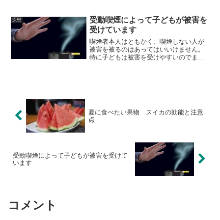
脈瘤、挙げればキリがありません。そん
なタバコの害ですが、禁煙することでの
メリットが本当に多いんです。チャレン
受動喫煙によって子どもが被害を
疾患
ジしてみましょう。
受けています
喫煙者本人はともかく、喫煙しない人が
被害を被るのはあってはいいけません。
特に子どもは被害を受けやすいのでまわ
りの大人が守ってあげなくてはなりませ
ん。
夏に食べたい果物 スイカの効能と注意
点
受動喫煙によって子どもが被害を受けて
います
コメント