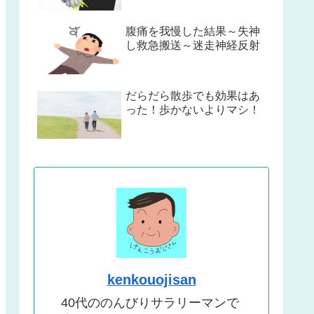
腹痛を我慢した結果～失神
し救急搬送～迷走神経反射
だらだら散歩でも効果はあ
った！歩かないよりマシ！
kenkouojisan
40代ののんびりサラリーマンで