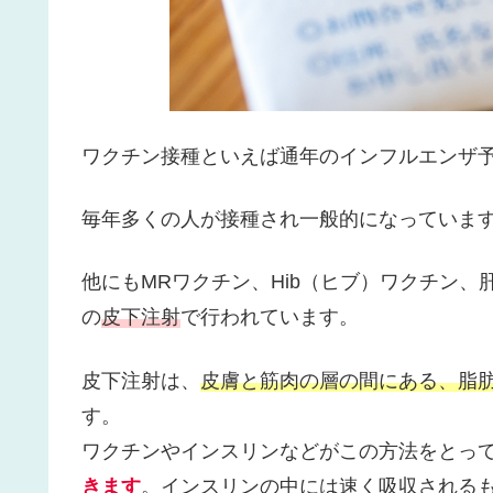
ワクチン接種といえば通年のインフルエンザ
毎年多くの人が接種され一般的になっていま
他にもMRワクチン、Hib（ヒブ）ワクチン
の
皮下注射
で行われています。
皮下注射は、
皮膚と筋肉の層の間にある、脂
す。
ワクチンやインスリンなどがこの方法をとっ
きます
。インスリンの中には速く吸収される