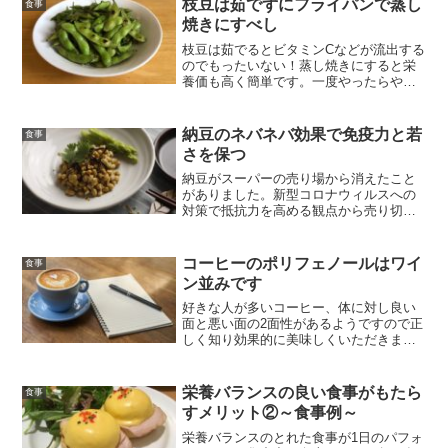
枝豆は茹でずにフライパンで蒸し
食事
焼きにすべし
枝豆は茹でるとビタミンCなどが流出する
のでもったいない！蒸し焼きにすると栄
養価も高く簡単です。一度やったらやみ
つきのウマさ！
納豆のネバネバ効果で免疫力と若
食事
さを保つ
納豆がスーパーの売り場から消えたこと
がありました。新型コロナウィルスへの
対策で抵抗力を高める観点から売り切れ
となっているそうです。はたしてその効
果は？納豆を食べてはいけない注意事項
もあります。
コーヒーのポリフェノールはワイ
食事
ン並みです
好きな人が多いコーヒー、体に対し良い
面と悪い面の2面性があるようですので正
しく知り効果的に美味しくいただきまし
ょう。
栄養バランスの良い食事がもたら
食事
すメリット②～食事例～
栄養バランスのとれた食事が1日のパフォ