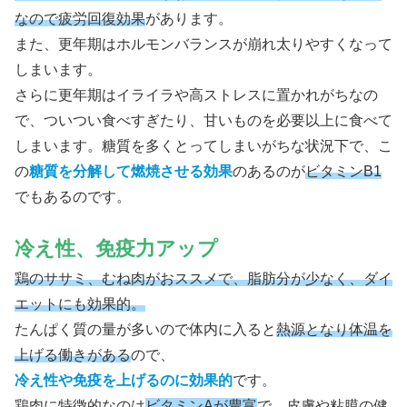
なので疲労回復効果
があります。
また、更年期はホルモンバランスが崩れ太りやすくなって
しまいます。
さらに更年期はイライラや高ストレスに置かれがちなの
で、ついつい食べすぎたり、甘いものを必要以上に食べて
しまいます。糖質を多くとってしまいがちな状況下で、こ
の
糖質を分解して燃焼させる効果
のあるのが
ビタミンB1
でもあるのです。
冷え性、免疫力アップ
鶏のササミ、むね肉がおススメで、脂肪分が少なく、ダイ
エットにも効果的。
たんぱく質の量が多いので体内に入ると
熱源となり体温を
上げる働きがある
ので、
冷え性や免疫を上げるのに効果的
です。
鶏肉に特徴的なのは
ビタミンAが豊富
で、
皮膚や粘膜の健