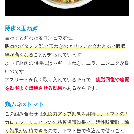
豚肉×玉ねぎ
言わずと知れた名コンビですね。
豚肉のビタミンB1と玉ねぎのアリシンが合わさると吸収
率が高くなる
ことが知られています。
よって豚肉の相棒にはネギ、玉ねぎ、ニラ、ニンニクが良
いのです。
アスリートが良く取り入れているそうで、
疲労回復や糖質
を効率よく燃焼させる効果
があるからです。
鶏ムネ×トマト
この組み合わせは
免疫力アップ効果を期待し、トマトのβ
カロテン、リコピンのの粘膜保護効果と、活性酸素取り除
く効果が期待できる
ので、トマト缶で煮込んで使うこと