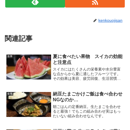
kenkouojisan
関連記事
夏に食べたい果物 スイカの効能
食事
と注意点
スイカにはたくさんの栄養素や水分豊富
な点からから夏に適したフルーツです。
その効果は美容、疲労回復、生活習慣
病、に効果が期待できるとともに、利尿
作用から高血圧にはいいですが、水分補
給は期待できなかったり、糖分のとりす
納豆たまごかけご飯は食べ合わせ
食事
ぎには注意ですので、正しく理解し、美
NGなのか…
味しくいただきましょう。
朝ごはんの定番納豆。生たまごを合わせ
ると最強！でもこの組み合わせ実はもっ
たいない組み合わせなんです。