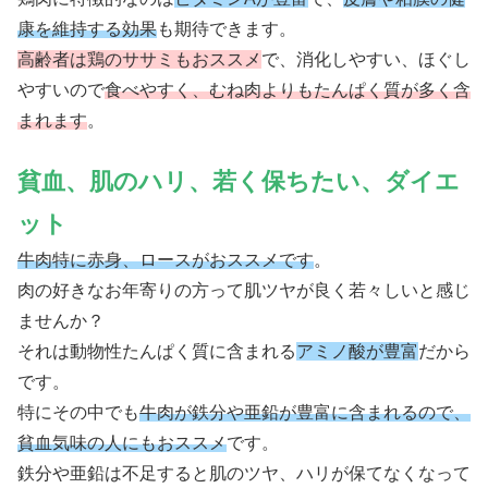
康を維持する効果
も期待できます。
高齢者は鶏のササミもおススメ
で、消化しやすい、ほぐし
やすいので
食べやすく、むね肉よりもたんぱく質が多く含
まれます
。
貧血、肌のハリ、若く保ちたい、ダイエ
ット
牛肉特に赤身、ロースがおススメです
。
肉の好きなお年寄りの方って肌ツヤが良く若々しいと感じ
ませんか？
それは動物性たんぱく質に含まれる
アミノ酸が豊富
だから
です。
特にその中でも
牛肉が鉄分や亜鉛が豊富に含まれるので、
貧血気味の人にもおススメ
です。
鉄分や亜鉛は不足すると肌のツヤ、ハリが保てなくなって