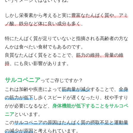
いうイメージではないですね。
しかし栄養素から考えると実に
豊富なたんぱく質や、アミ
ノ酸、鉄分など体に良い成分も多く
、
特にたんぱく質が足りていないと指摘される高齢者の方な
んかは食べたい食材でもあるのです。
良質なたんぱく質をとることで、
筋力の維持、骨量の維
持
、にも良い影響があります。
サルコペニア
ってご存じですか？
これは加齢や疾患によって
筋肉量が減少
することで、
全身
の筋力が低下
し歩くスピードが遅くなったり、杖や手すり
がが必要になるなど、
身体機能が低下することをサルコペ
ニア
といいます。
この
サルコペニアの原因はたんぱく質の摂取不足と運動量
の減少が原因
と考えられています。