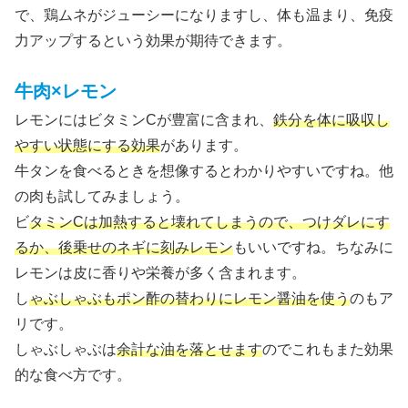
で、鶏ムネがジューシーになりますし、体も温まり、免疫
力アップするという効果が期待できます。
牛肉×レモン
レモンにはビタミンCが豊富に含まれ、
鉄分を体に吸収し
やすい状態にする効果
があります。
牛タンを食べるときを想像するとわかりやすいですね。他
の肉も試してみましょう。
ビ
タミンCは加熱すると壊れてしまうので、つけダレにす
るか、後乗せのネギに刻みレモン
もいいですね。ちなみに
レモンは皮に香りや栄養が多く含まれます。
し
ゃぶしゃぶもポン酢の替わりにレモン醤油を使う
のもア
リです。
しゃぶしゃぶは
余計な油を落とせます
のでこれもまた効果
的な食べ方です。