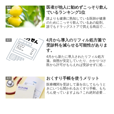
医者が他人に勧めずこっそり飲ん
薬剤
でいるランキング1位
誰よりも健康に熟知している医師が健康
のためにこっそり飲んでいるあの錠剤。
誰でもドラッグストアで買える商品でし
た。誰もが見たことのあるコレは健康に
は必要不可欠のようです。私もそれを聞
いてから毎日飲んでいます。
4月から導入のリフィル処方箋で
薬剤
受診料を減らせる可能性がありま
す。
4月から新たに導入されたリフィル処方
箋。病態が安定していたり、かかりつけ
医から許可がもらえれば受診せずに処方
箋が3回分まで使える可能性があります。
おくすり手帳を使うメリット
薬剤
医療機関を受診して薬を出してもらうと
きにいつも聞かれるおくすり手帳。もち
ろん使っていますよね？これ絶対必要で
すからタダでもらえるので作ってもらっ
てくださいね。