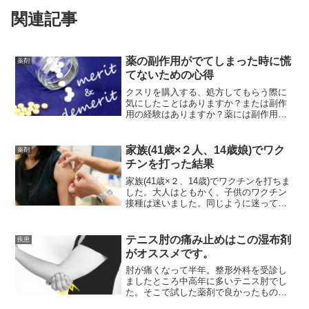
関連記事
薬の副作用がでてしまった時に慌
薬剤
てないための心得
クスリを購入する、処方してもらう際に
気にしたことはありますか？または副作
用の経験はありますか？薬には副作用と
いうものがあり、クスリである以上副作
用のリスクというのは必ず存在します。
このことを踏まえクスリを服用したり、
家族(41歳×２人、14歳娘)でワク
薬剤
自分の飲んでいるクスリの副作用につい
チンを打った結果
て調べてみましょう。
家族(41歳×２、14歳)でワクチンを打ちま
した。大人はともかく、子供のワクチン
接種は迷いました。同じように迷ってい
る人がいるならば参考になるかなと思い
発信させていただきます。
テニス肘の痛み止めはこの湿布剤
疾患
がオススメです。
肘が痛くなって半年。整形外科を受診し
ましたところ中高年に多いテニス肘でし
た。そこで試した薬剤で良かったもの悪
かったものをご紹介します。