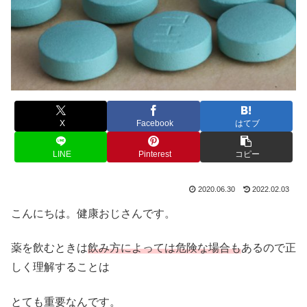
X
Facebook
はてブ
LINE
Pinterest
コピー
2020.06.30
2022.02.03
こんにちは。健康おじさんです。
薬を飲むときは
飲み方によっては危険な場合も
あるので正
しく理解することは
とても重要なんです。