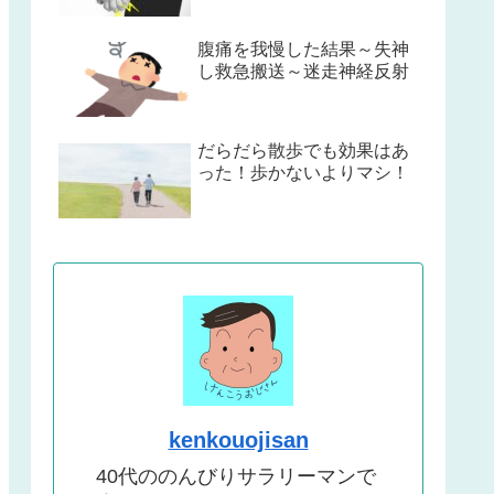
腹痛を我慢した結果～失神
し救急搬送～迷走神経反射
だらだら散歩でも効果はあ
った！歩かないよりマシ！
kenkouojisan
40代ののんびりサラリーマンで