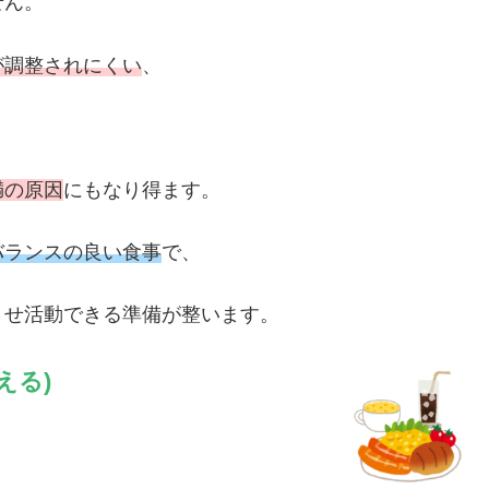
せん。
が調整されにくい
、
満の原因
にもなり得ます。
バランスの良い食事
で、
させ活動できる準備が整います。
える)