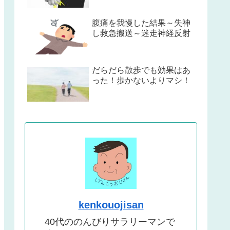
腹痛を我慢した結果～失神
し救急搬送～迷走神経反射
だらだら散歩でも効果はあ
った！歩かないよりマシ！
kenkouojisan
40代ののんびりサラリーマンで