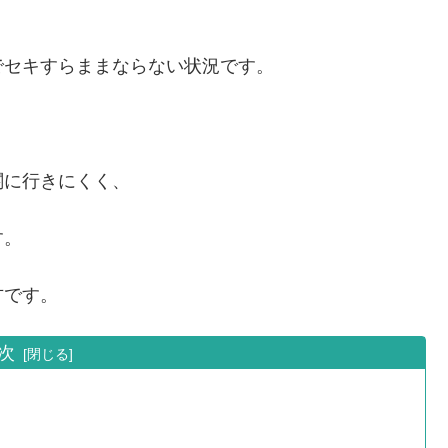
でセキすらままならない状況です。
関に行きにくく、
す。
方です。
次