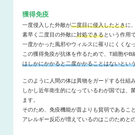
獲得免疫
一度侵入した外敵が
二度目に侵入したとき
に
素早く二度目の外敵に
対処できる
という作用
一度かかった風邪やウィルスに罹りにくくな
この獲得免疫が抗体を作るためで、T細胞やB
はしかにかかると二度かかることはないとい
このように人間の体は異物をガードする仕組
しかし近年衛生的になっているわが国では、
ます。
そのため、免疫機能が昔よりも貧弱であるこ
アレルギー反応が増えているのはこのためと