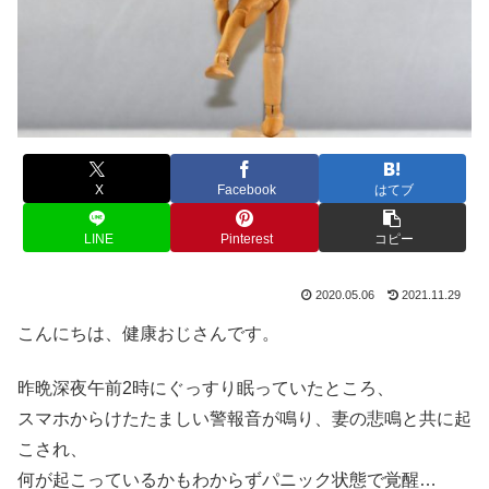
X
Facebook
はてブ
LINE
Pinterest
コピー
2020.05.06
2021.11.29
こんにちは、健康おじさんです。
昨晩深夜午前2時にぐっすり眠っていたところ、
スマホからけたたましい警報音が鳴り、妻の悲鳴と共に起
こされ、
何が起こっているかもわからずパニック状態で覚醒…