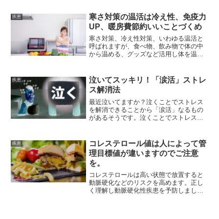
寒さ対策の温活は冷え性、免疫力
疾患
UP、暖房費節約いいことづくめ
寒さ対策、冷え性対策、いわゆる温活と
呼ばれますが、食べ物、飲み物で体の中
から温める、グッズなど活用し体を温め
る、お風呂、運動によって生活習慣から
体を温める方法をご紹介しています。
泣いてスッキリ！「涙活」ストレ
疾患
ス解消法
最近泣いてますか？泣くことでストレス
を解消できることから「涙活」なるもの
があるそうです。泣くことでストレスが
軽減できたり、スッキリして前向きにな
ることから自身の心のメンテナンスも重
要視されています。
コレステロール値は人によって管
疾患
理目標値が違いますのでご注意
を。
コレステロールは高い状態で放置すると
動脈硬化などのリスクを高めます。正し
く理解し動脈硬化性疾患を予防しましょ
う。