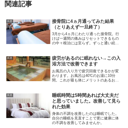
関連記事
接骨院に4ヵ月通ってみた結果
疾患
（とりあえず一旦終了）
3月から4ヵ月にわたり通った接骨院。行
けば一週間の痛みはリセットできるもの
の中々根治には至らず。ずっと通い続け
るわけにもいかないのでここで一旦終了
といたします。
疲労があるのに眠れない→この入
疾患
浴方法で改善できます
お風呂の入り方で疲労回復できるかが変
わります。お風呂は40℃のお湯に10分
間。これが最も体にメリットのあるお風
呂の入り方。熱いお風呂が気持ちいいで
すがそれはもったいない入り方になって
しまいます。よく眠るためにもお風呂は
睡眠時間は5時間あれば大丈夫だ
疾患
40℃のお湯に10分間。
と思っていました。改善して見ら
れた効果
身体の不調を改善したのは睡眠でした。
自分の睡眠を見直すことで更に健康に体
の不調を改善してみませんか。