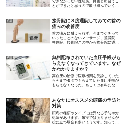
できなかった中性脂肪。良書と出会うこ
とができたと思うので取り組んでいくこ
ととを紹介したいと思います。
接骨院に３度通院してみての首の
疾患
痛みの改善度
首の痛みに耐えられず、今までケチって
いったことのないマッサージ、整骨院、
整体院、接骨院この中から接骨院に通う
ことにしました。ここでの驚きの体験と
改善効果についてレポートします。
無料配布されていた血圧手帳がも
疾患
らえなくなってきています。なぜ
かわかりますか？
高血圧の治療で医療機関を受診していた
ら今までタダでもらえていた血圧手帳が
もらえなくなった。もしくは有料になっ
てきています。何が起こっているのでし
ょうか。
あなたにオススメの頭痛の予防と
疾患
対策
頭痛の種類やタイプには異なる予防や対
処法があります。確実ではありませんが
役に立つ場合も多いようです。知ってお
いて損はありません。