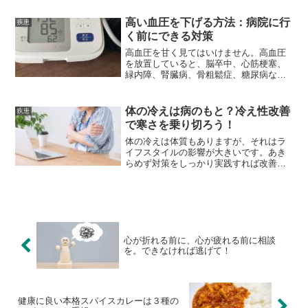
高い血圧を下げる方法：病院に行
疾患
く前にできる対策
高血圧を甘く見てはいけません。高血圧
を放置していると、脳卒中、心筋梗塞、
緑内障、腎臓病、骨粗鬆症、糖尿病など
に発展してしまいます。しかし自覚症状
に乏しいためか放置している人が非常に
多いのだとか。絶対にあなどってはいけ
体の冷えは病のもと？冷え性改善
疾患
ません。血圧が高くなってきている方も
で寒さを乗り切ろう！
注意です。ぜひコレを試してみてくださ
い。
体の冷えは体質もありますが、それはラ
イフスタイルの影響が大きいです。あき
らめず対策をしっかり実践すれば改善で
きます。放っておくと、頭痛、肩こり、
腰痛、不眠やイライラ、うつ、肌のトラ
ブル、便秘、下痢、婦人科系疾患、感染
症、自己免疫疾患、太りやすい体質にな
ってしまいます。
心が折れる前に、心が疲れる前に相談
を。できなければ逃げて！
健康に良い本格スパイスカレーは３種の